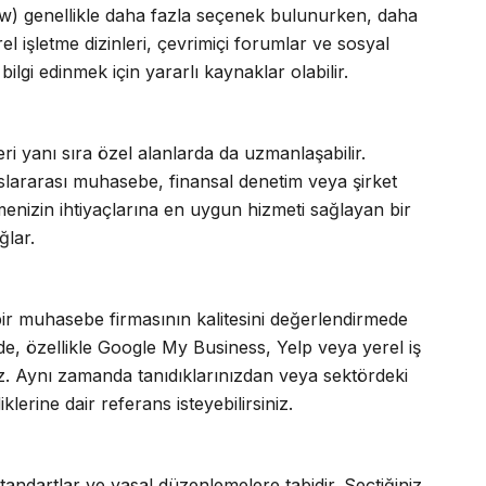
w) genellikle daha fazla seçenek bulunurken, daha
l işletme dizinleri, çevrimiçi forumlar ve sosyal
lgi edinmek için yararlı kaynaklar olabilir.
 yanı sıra özel alanlarda da uzmanlaşabilir.
uslararası muhasebe, finansal denetim veya şirket
menizin ihtiyaçlarına en uygun hizmeti sağlayan bir
ğlar.
ir muhasebe firmasının kalitesini değerlendirmede
nde, özellikle Google My Business, Yelp veya yerel iş
niz. Aynı zamanda tanıdıklarınızdan veya sektördeki
lerine dair referans isteyebilirsiniz.
andartlar ve yasal düzenlemelere tabidir. Seçtiğiniz