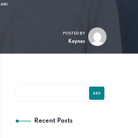
LARI
POSTED BY
Keynes
ARA
Recent Posts