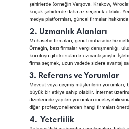
şehirlerde (örneğin Varşova, Krakow, Wrocla
küçük şehirlerde daha az seçenek olabilir. Yere
medya platformları, güncel firmalar hakkında bi
2. Uzmanlık Alanları
Muhasebe firmaları, genel muhasebe hizmetleri
Örneğin, bazı firmalar vergi danışmanlığı, ul
kuruluşu gibi konularda uzmanlaşmıştır. İşlet
firma seçmek, uzun vadede sizlere avantaj sa
3. Referans ve Yorumlar
Mevcut veya geçmiş müşterilerin yorumları, b
büyük bir etkiye sahip olabilir. İnternet üzeri
dizinlerinde yapılan yorumları inceleyebilirsi
diğer profesyonellerden hangi firmaları önerdik
4. Yeterlilik
Polonya’daki muhasebe uygulamaları, belirli st