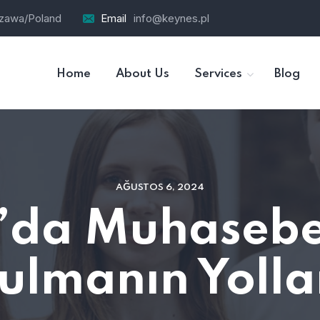
szawa/Poland
Email
info@keynes.pl
Home
About Us
Services
Blog
AĞUSTOS 6, 2024
’da Muhasebe
ulmanın Yolla